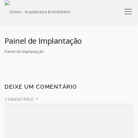
Saltar
para
Menu
conteúdo
HOME
QUEM SOMOS
PROJECTOS
IMÓVEIS
Painel de Implantação
Painel de Implantação
SERVIÇOS
CONTACTO
DEIXE UM COMENTÁRIO
COMENTÁRIO
*