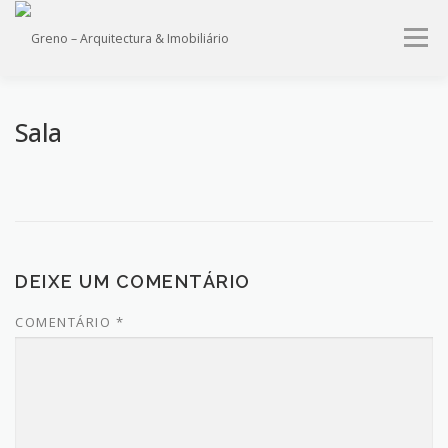
Saltar
para
Menu
conteúdo
HOME
QUEM SOMOS
PROJECTOS
IMÓVEIS
Sala
SERVIÇOS
CONTACTO
DEIXE UM COMENTÁRIO
COMENTÁRIO
*