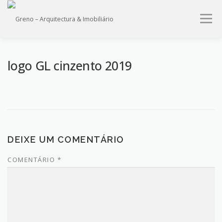
Saltar
para
Menu
conteúdo
HOME
QUEM SOMOS
PROJECTOS
IMÓVEIS
logo GL cinzento 2019
SERVIÇOS
CONTACTO
DEIXE UM COMENTÁRIO
COMENTÁRIO
*