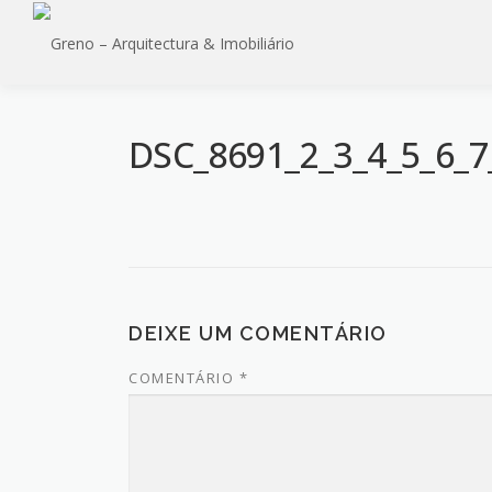
Saltar
para
conteúdo
DSC_8691_2_3_4_5_6_7
DEIXE UM COMENTÁRIO
COMENTÁRIO
*