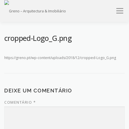
Saltar
para
Menu
conteúdo
HOME
QUEM SOMOS
PROJECTOS
IMÓVEIS
cropped-Logo_G.png
SERVIÇOS
CONTACTO
https://greno.pt/wp-content/uploads/2018/12/cropped-Logo_G.png
DEIXE UM COMENTÁRIO
COMENTÁRIO
*