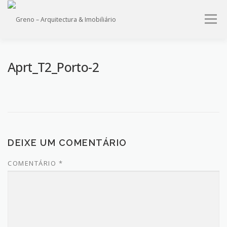
Saltar
para
Menu
conteúdo
HOME
QUEM SOMOS
PROJECTOS
IMÓVEIS
Aprt_T2_Porto-2
SERVIÇOS
CONTACTO
DEIXE UM COMENTÁRIO
COMENTÁRIO
*