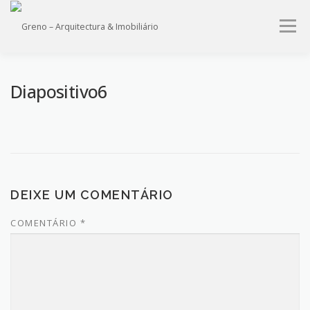
Saltar
para
Menu
conteúdo
HOME
QUEM SOMOS
PROJECTOS
IMÓVEIS
Diapositivo6
SERVIÇOS
CONTACTO
DEIXE UM COMENTÁRIO
COMENTÁRIO
*