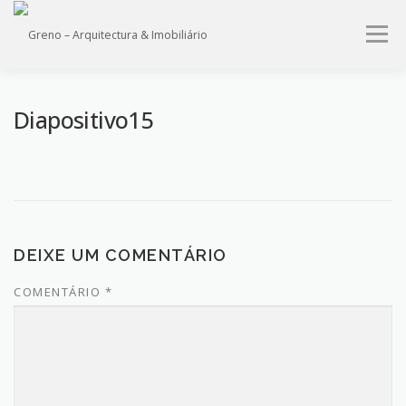
Saltar
para
Menu
conteúdo
HOME
QUEM SOMOS
PROJECTOS
IMÓVEIS
Diapositivo15
SERVIÇOS
CONTACTO
DEIXE UM COMENTÁRIO
COMENTÁRIO
*