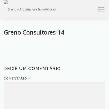
Saltar
para
Menu
conteúdo
HOME
QUEM SOMOS
PROJECTOS
IMÓVEIS
Greno Consultores-14
SERVIÇOS
CONTACTO
DEIXE UM COMENTÁRIO
COMENTÁRIO
*