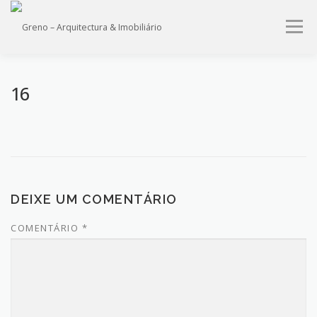
Saltar
para
Menu
conteúdo
HOME
QUEM SOMOS
PROJECTOS
IMÓVEIS
16
SERVIÇOS
CONTACTO
DEIXE UM COMENTÁRIO
COMENTÁRIO
*