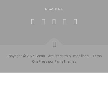
SIGA-NOS
Copyright © 2026 Greno - Arquitectura & Imobiliário
–
Tema
OnePress
por FameThemes