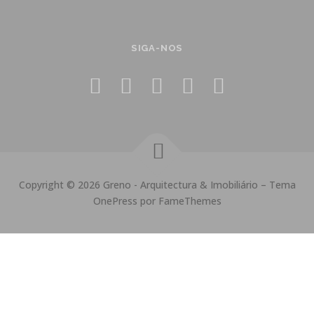
SIGA-NOS
Copyright © 2026 Greno - Arquitectura & Imobiliário
–
Tema
OnePress
por FameThemes