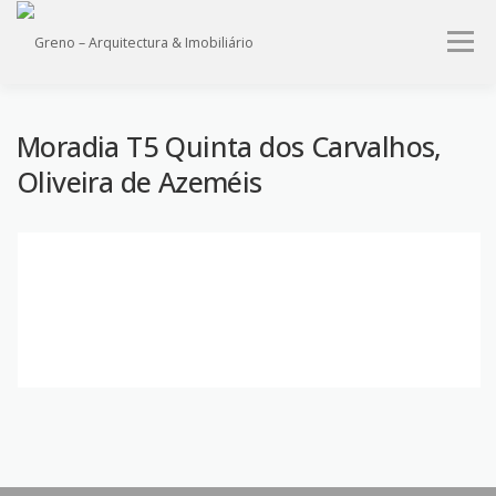
Saltar
para
Menu
conteúdo
HOME
QUEM SOMOS
PROJECTOS
IMÓVEIS
Moradia T5 Quinta dos Carvalhos,
Oliveira de Azeméis
SERVIÇOS
CONTACTO