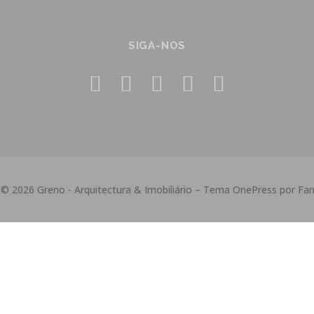
SIGA-NOS
 © 2026 Greno - Arquitectura & Imobiliário
–
Tema
OnePress
por Fa