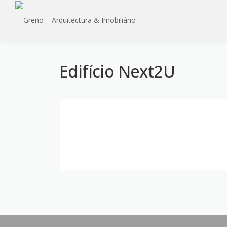
Saltar
para
conteúdo
Edifício Next2U