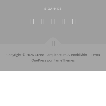
SIGA-NOS
Copyright © 2026 Greno - Arquitectura & Imobiliário
–
Tema
OnePress
por FameThemes