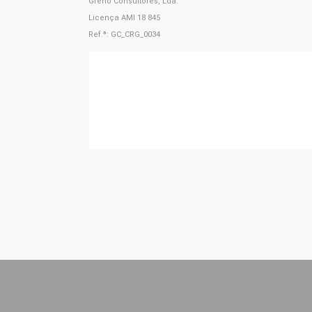
Greno Consultores, Lda.
Licença AMI 18 845
Ref.ª: GC_CRG_0034