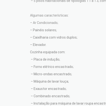
– 5 pisos habitacionais de tipologias T1 a T3, c
Algumas características:
– Ar Condicionado;
– Painéis solares;
– Caixilharia com vidros duplos;
– Elevador.
Cozinha equipada com:
– Placa de indução;
– Forno elétrico encastrado;
– Micro-ondas encastrado;
– Máquina de lavar louça;
– Exaustor encastrado;
– Combinado encastrado;
– Instalação para máquina de lavar roupa encast