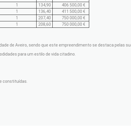
1
134,90
406 500,00 €
1
136,40
411 500,00 €
1
207,40
750 000,00 €
1
208,60
750 000,00 €
 cidade de Aveiro, sendo que este empreendimento se destaca pelas 
odidades para um estilo de vida citadino.
e constituídas.