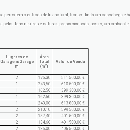
e permitem a entrada de luz natural, transmitindo um aconchego e be
pelos tons neutros e naturais proporcionando, assim, um ambiente 
Lugares de
Área
Garagem/Garage
Total
Valor de Venda
2
m
(m
)
2
175,30
511 500,00 €
1
243,50
610 500,00 €
1
162,50
399 300,00 €
1
162,50
399 300,00 €
1
243,00
613 800,00 €
2
210,10
599 500,00 €
2
137,40
401 500,00 €
2
134,60
401 500,00 €
2
135,00
406 500,00 €