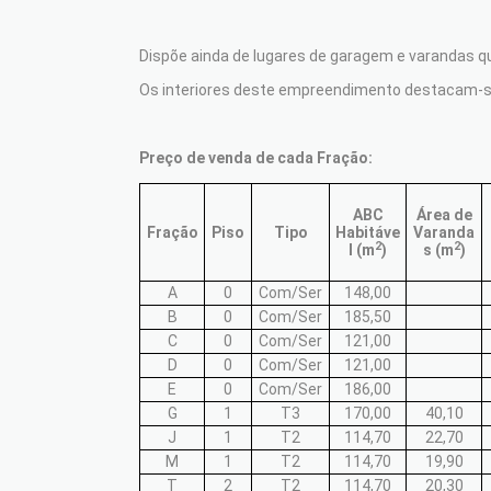
Dispõe ainda de lugares de garagem e varandas qu
Os interiores deste empreendimento destacam-se 
Preço de venda de cada Fração:
ABC
Área de
Fração
Piso
Tipo
Habitáve
Varanda
2
2
l (m
)
s (m
)
A
0
Com/Ser
148,00
B
0
Com/Ser
185,50
C
0
Com/Ser
121,00
D
0
Com/Ser
121,00
E
0
Com/Ser
186,00
G
1
T3
170,00
40,10
J
1
T2
114,70
22,70
M
1
T2
114,70
19,90
T
2
T2
114,70
20,30