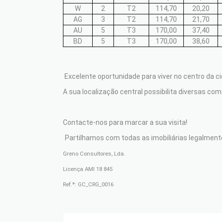
W
2
T2
114,70
20,20
AG
3
T2
114,70
21,70
AU
5
T3
170,00
37,40
BD
5
T3
170,00
38,60
Excelente oportunidade para viver no centro da
A sua localização central possibilita diversas com
Contacte-nos para marcar a sua visita!
Partilhamos com todas as imobiliárias legalment
Greno Consultores, Lda.
Licença AMI 18 845
Ref.ª: GC_CRG_0016