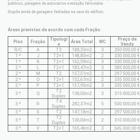
públicos, paragens de autocarros e estação ferroviária.
Dispõe ainda de garagens fechadas na cave do edifício.
Áreas previstas de acordo com cada Fração:
Tipologi
Preço de
Piso
Fração
Área Total
WC
a
Venda
R/C
A
T3
188,33m2
3
350 000,00 €
1.º
J
T2+1
148,80m2
2
330 000,00 €
1.º
K
T2+1
162,59m2
3
330 000,00 €
2.º
L
T2+1
183,47m2
3
385 000,00 €
2.º
M
T2
157,51m2
2
297 500,00 €
2.º
O
T2+1
152,67m2
2
335 500,00 €
2.º
P
T2+1
157,95m2
3
335 000,00 €
T2
3.º
Q
138,00m2
3
315 000,00 €
Duplex
T4
3.º
R
282,37m2
5
500 000,00 €
Duplex
3.º
S
T2
147,18m2
2
297 500,00 €
T2
3.º
T
130,00m2
2
310 000,00 €
Duplex
3.º
V
T2+1
165,46m2
3
345 000,00 