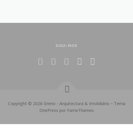
SIGA-NOS
Copyright © 2026 Greno - Arquitectura & Imobiliário
–
Tema
OnePress
por FameThemes