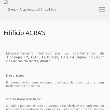
Menu
HOME
QUEM SOMOS
PROJECTOS
IMÓVEIS
Edifício AGRA’S
SERVIÇOS
CONTACTO
Empreendimento formado por 22 Apartamentos
de
Tipologia T2, T2+1, T2 Duplex, T3 e T4 Duplex, no Lugar
das Agras do Norte, Aveiro.
Descrição:
Empreendimento com excelente qualidade de construção e com
acabamentos modernos.
Outras Características:
Situado a poucos minutos do centro da Cidade de Aveiro, próximo das
principais vias rodoviárias, como a A25, A17, próximo de transportes