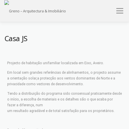
Menu
HOME
QUEM SOMOS
PROJECTOS
IMÓVEIS
Casa JS
SERVIÇOS
CONTACTO
Projecto de habitação unifamiliar localizada em Eixo, Aveiro.
Em local sem grandes referências de alinhamentos, o projecto assume
a orientação solar,a protecção aos ventos dominantes de Norte e a
privacidade como vectores de desenvolvimento.
Tendo a distribuição do programa sido consensual praticamente desde
o início, a escolha de materiais e os detalhes são o que acaba por
fazer a diferença, num
um resultado agradável e de total satisfação para os proprietários.