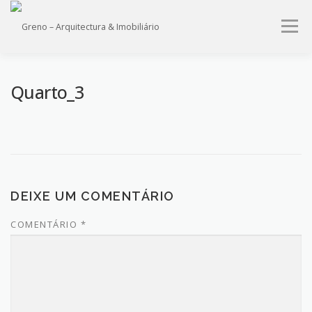
Saltar
para
Menu
conteúdo
HOME
QUEM SOMOS
PROJECTOS
IMÓVEIS
Quarto_3
SERVIÇOS
CONTACTO
DEIXE UM COMENTÁRIO
COMENTÁRIO
*