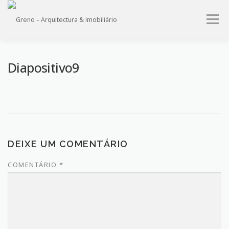
Saltar
para
Menu
conteúdo
HOME
QUEM SOMOS
PROJECTOS
IMÓVEIS
Diapositivo9
SERVIÇOS
CONTACTO
DEIXE UM COMENTÁRIO
COMENTÁRIO
*