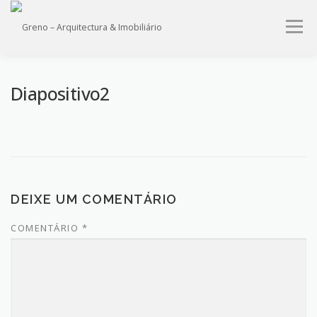
Saltar
para
Menu
conteúdo
HOME
QUEM SOMOS
PROJECTOS
IMÓVEIS
Diapositivo2
SERVIÇOS
CONTACTO
DEIXE UM COMENTÁRIO
COMENTÁRIO
*